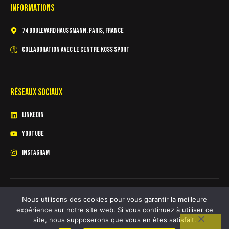
Informations
74 Boulevard Haussmann, Paris, France
Collaboration avec le centre KOSS Sport
Réseaux sociaux
Linkedin
youtube
instagram
Mentions légales
Nous utilisons des cookies pour vous garantir la meilleure
expérience sur notre site web. Si vous continuez à utiliser ce
site, nous supposerons que vous en êtes satisfait.
Copyright © 2026 thibault-vignais.com