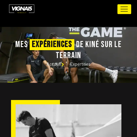
Aller
au
contenu
MES
EXPÉRIENCES
DE KINÉ SUR LE
TERRAIN
Accueil
Expertises