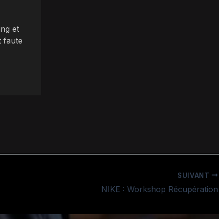
ng et
 faute
SUIVANT
NIKE : Workshop Récupération