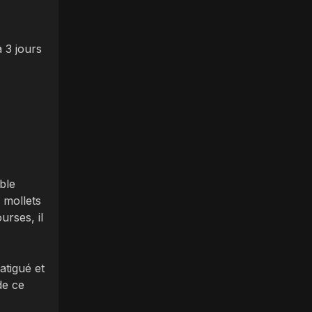
 3 jours
ble
 mollets
urses, il
atigué et
de ce